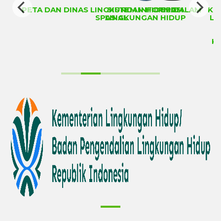
PETA DAN DINAS LINGKUNGAN HIDUP DALAM
SISTEM INFORMASI
ESDM
KE
SPASIAL
LINGKUNGAN HIDUP
LI
K